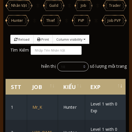
Nhân Vật
Guild
Job
Trader
Hunter
Thief
PVP
Job PVP
Reload
Print
Column visibility
Tìm Kiếm
hiễn thị
số lượng mỗi trang
STT
JOB
KIỂU
EXP
Level 1 with 0
1
Mr_K
Hunter
Exp
Level 1 with 0